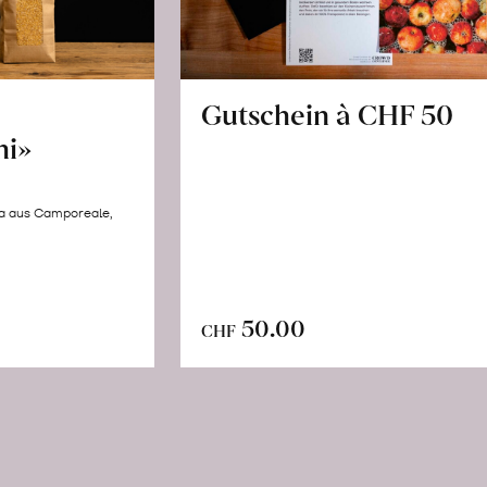
Gutschein à CHF 50
hi»
la aus Camporeale,
In
n
50.00
CHF
den
renkorb
Warenkorb