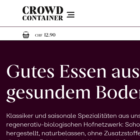
Menu
1
1 Artikel im Warenkorb
12.90
CHF
Gutes Essen aus
gesundem Bode
Klassiker und saisonale Spezialitäten aus u
regenerativ-biologischen Hofnetzwerk: Sch
hergestellt, naturbelassen, ohne Zusatzstoff