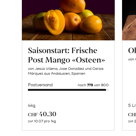
Saisonstart: Frische
Ol
Post Mango «Osteen»
von 
von Jesús Villena, Jose González und Carlos
Márquez aus Andalusien, Spanien
Postversand
noch
773
von 800
4kg
5 Li
Mehr
40.30
CHF
CH
über
10.07 pro 1kg
2
CHF
CHF
Naturbelassene