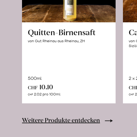
Quitten-Birnensaft
C
von Gut Rheinau aus Rheinau, ZH
von 
Sizil
500ml
2 x
In
10.10
CHF
CH
den
2.02 pro 100ml
2
CHF
CHF
Warenkorb
Weitere Produkte entdecken