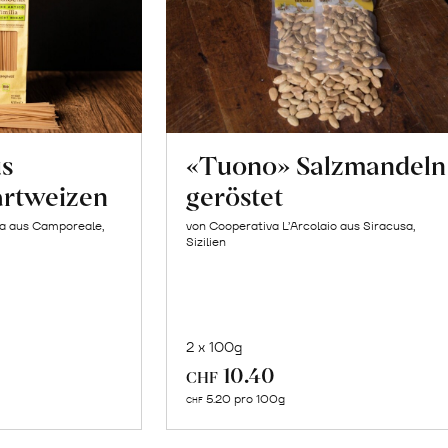
us
«Tuono» Salzmandeln
artweizen
geröstet
la aus Camporeale,
von Cooperativa L’Arcolaio aus Siracusa,
Sizilien
2 x 100g
In
10.40
CHF
n
den
5.20 pro 100g
CHF
renkorb
Warenkorb