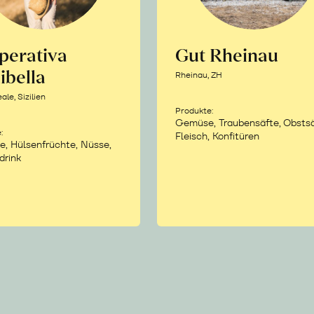
perativa
Gut Rheinau
ibella
Rheinau, ZH
le, Sizilien
Produkte:
Gemüse, Traubensäfte, Obstsä
:
Fleisch, Konfitüren
e, Hülsenfrüchte, Nüsse,
drink