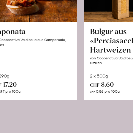
aponata
Bulgur aus
«Perciasacc
Cooperativa Valdibella aus Camporeale,
ien
Hartweizen
von Cooperativa Valdibel
Sizilien
 290g
2 x 500g
In
In
17.20
8.60
F
CHF
den
de
.97 pro 100g
0.86 pro 100g
CHF
Warenkorb
Wa