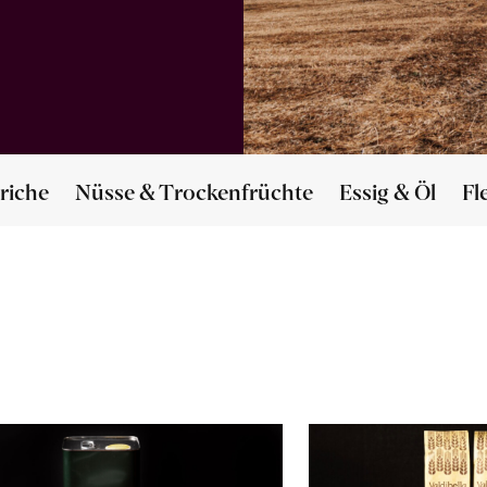
riche
Nüsse & Trockenfrüchte
Essig & Öl
Fl