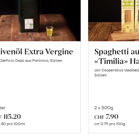
ivenöl Extra Vergine
Spaghetti a
«Timilia» H
Oleificio Gallo aus Partinico, Sizilien
von Cooperativa Valdibel
Sizilien
ter
2 x 500g
In
In
115.20
7.90
F
CHF
den
de
.30 pro 100ml
0.79 pro 100g
CHF
Warenkorb
Wa