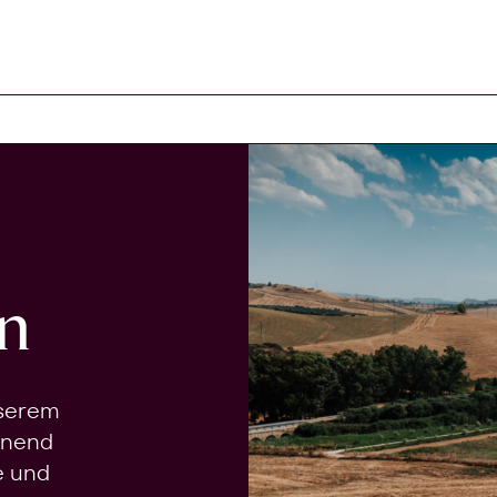
n
nserem
onend
e und