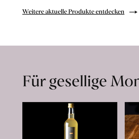
Bio-
Lebensmittel
Weitere aktuelle Produkte entdecken
ohne
Zusatzstoffe
direkt
ab
Hof
erfahren
Für gesellige M