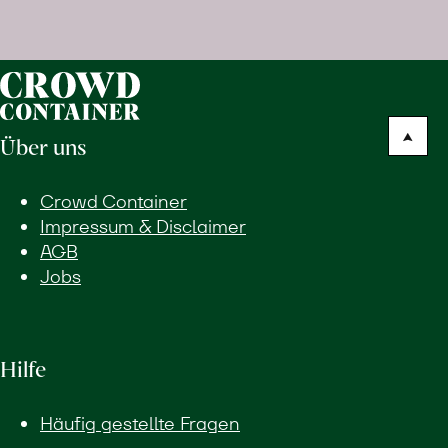
ohne
Zusatzstoffe
direkt
ab
Hof
Über uns
erfahren
Crowd Container
Impressum & Disclaimer
AGB
Jobs
Hilfe
Häufig gestellte Fragen