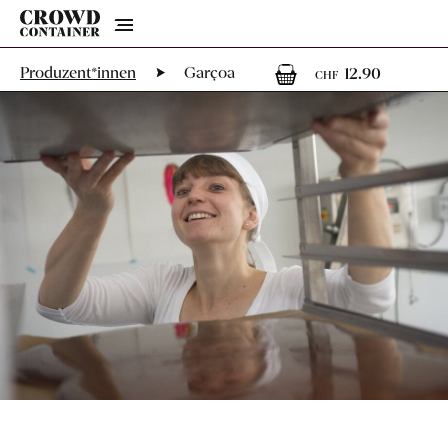
Menu
1
1 Arti
Produzent*innen
Garçoa
12.90
CHF