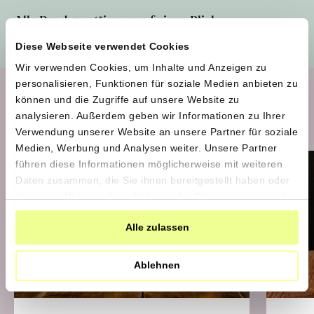
Alle Produzent*innen auf einen Blick
Diese Webseite verwendet Cookies
Wir verwenden Cookies, um Inhalte und Anzeigen zu
personalisieren, Funktionen für soziale Medien anbieten zu
können und die Zugriffe auf unsere Website zu
Aktuelle Produkte im Shop
analysieren. Außerdem geben wir Informationen zu Ihrer
Verwendung unserer Website an unsere Partner für soziale
Medien, Werbung und Analysen weiter. Unsere Partner
führen diese Informationen möglicherweise mit weiteren
bestellen bis 25.8., Versand erste
Daten zusammen, die Sie ihnen bereitgestellt haben oder
Septemberhälfte
die sie im Rahmen Ihrer Nutzung der Dienste gesammelt
haben.
Alle zulassen
Ablehnen