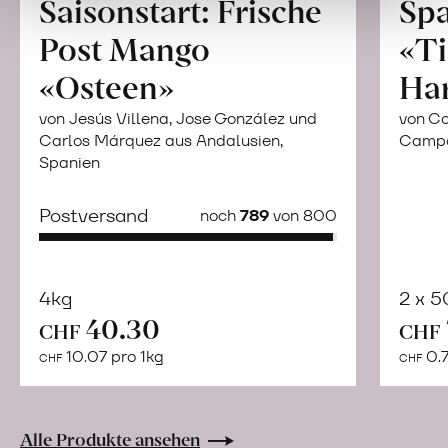
Saisonstart: Frische
Spa
Post Mango
«Ti
«Osteen»
Ha
von Jesús Villena, Jose González und
von Co
Carlos Márquez aus Andalusien,
Campor
Spanien
Postversand
noch
789
von 800
4kg
2 x 
40.30
Mehr
CHF
CHF
über
10.07 pro 1kg
0.7
CHF
CHF
Naturbelassene
Bio-
Lebensmittel
Alle Produkte ansehen