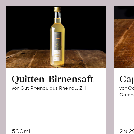
Quitten-Birnensaft
Ca
von Gut Rheinau aus Rheinau, ZH
von Co
Campor
500ml
2 x 