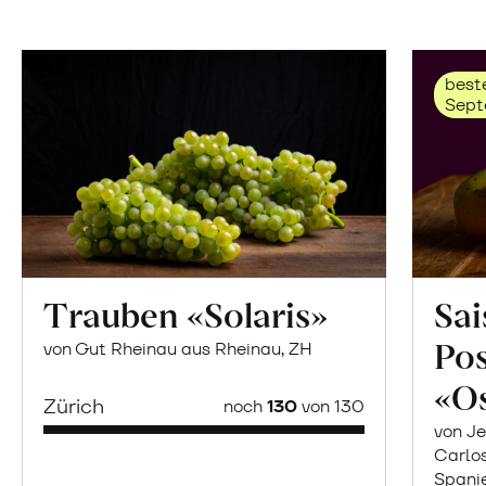
beste
Sept
Trauben «Solaris»
Sai
Po
von Gut Rheinau aus Rheinau, ZH
«O
Zürich
noch
130
von 130
von Je
Carlo
Spani