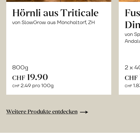
Hörnli aus Triticale
Fus
Din
von SlowGrow aus Mönchaltorf, ZH
von Sp
Andal
800g
2 x 
In
19.90
CHF
CHF
den
2.49 pro 100g
1.8
CHF
CHF
Warenkorb
Weitere Produkte entdecken