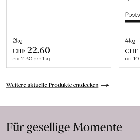
Post
2kg
4kg
22.60
Mehr
CHF
CHF
über
11.30 pro 1kg
10.
CHF
CHF
Naturbelassene
Bio-
Lebensmittel
Weitere aktuelle Produkte entdecken
ohne
Zusatzstoffe
direkt
ab
Für gesellige Momente
Hof
erfahren