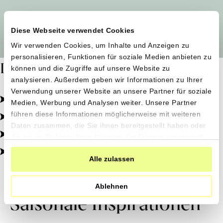
Alle Produzent*innen auf einen Blick
Diese Webseite verwendet Cookies
Wir verwenden Cookies, um Inhalte und Anzeigen zu
personalisieren, Funktionen für soziale Medien anbieten zu
Dafür stehen wir
können und die Zugriffe auf unsere Website zu
analysieren. Außerdem geben wir Informationen zu Ihrer
Verwendung unserer Website an unsere Partner für soziale
Pestizidfrei angebaut, schonend verarbeitet.
Medien, Werbung und Analysen weiter. Unsere Partner
Natürliche Zutaten, echter Geschmack.
führen diese Informationen möglicherweise mit weiteren
Daten zusammen, die Sie ihnen bereitgestellt haben oder
Von kleinen Höfen, direkt zu dir.
die sie im Rahmen Ihrer Nutzung der Dienste gesammelt
haben.
100% transparent, 0% Zusatzstoffe.
Alle zulassen
Ablehnen
Saisonale Inspirationen