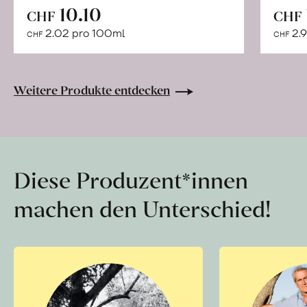
In
10.10
CHF
CHF
den
2.02 pro 100ml
2.9
CHF
CHF
Warenkorb
Weitere Produkte entdecken
Diese Produzent*innen
machen den Unterschied!