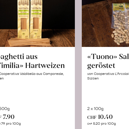
aghetti aus
«Tuono» Sa
imilia» Hartweizen
geröstet
Cooperativa Valdibella aus Camporeale,
von Cooperativa L’Arcolai
ien
Sizilien
 500g
2 x 100g
In
In
7.90
10.40
F
CHF
den
de
.79 pro 100g
5.20 pro 100g
CHF
Warenkorb
Wa