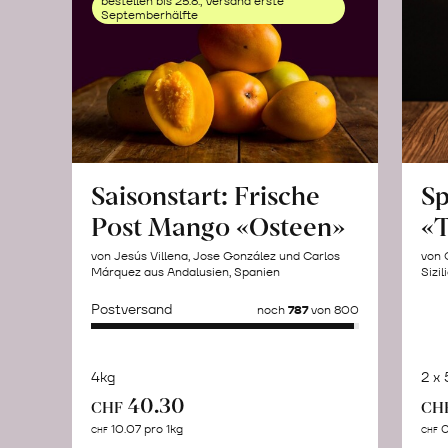
bestellen bis 25.8., Versand erste
Septemberhälfte
Saisonstart: Frische
Sp
Post Mango «Osteen»
«T
von Jesús Villena, Jose González und Carlos
von 
Márquez aus Andalusien, Spanien
Sizil
Postversand
noch
787
von 800
4kg
2 x
Mehr
40.30
CHF
CH
über
10.07 pro 1kg
0
CHF
CHF