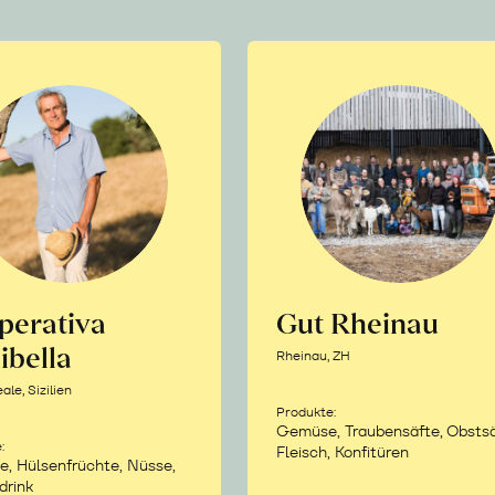
perativa
Gut Rheinau
ibella
Rheinau, ZH
le, Sizilien
Produkte:
Gemüse, Traubensäfte, Obstsä
:
Fleisch, Konfitüren
e, Hülsenfrüchte, Nüsse,
drink