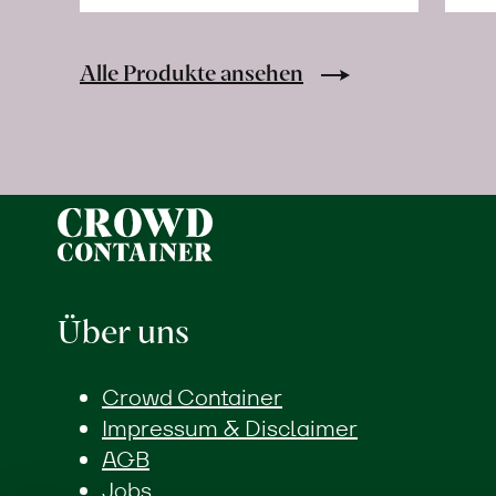
Frische
Post:
Mango
Alle Produkte ansehen
«Kensington
Pride»
erfahren
Über uns
Crowd Container
Impressum & Disclaimer
AGB
Jobs