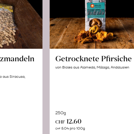
lzmandeln
Getrocknete Pfirsiche
von Bioles aus Alameda, Málaga, Andalusien
o aus Siracusa,
250g
In
12.60
CHF
n
den
5.04 pro 100g
CHF
renkorb
Warenkorb