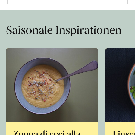
Saisonale Inspirationen
Zuppa di ceci alla
Linse