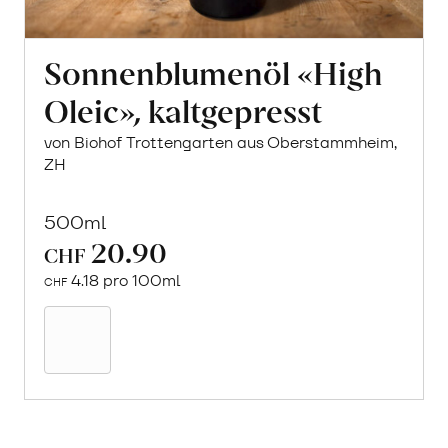
Sonnenblumenöl «High
Oleic», kaltgepresst
von Biohof Trottengarten aus Oberstammheim,
ZH
500ml
20.90
CHF
4.18 pro 100ml
CHF
In
den
Warenkorb