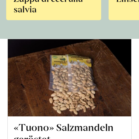
salvia
«Tuono» Salzmandeln
geröstet