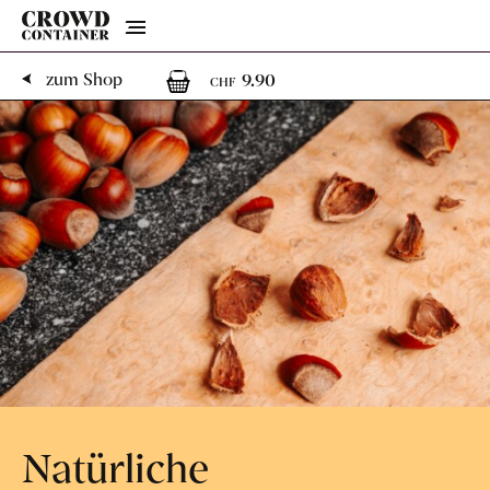
Menu
1
1 Artikel im Warenko
zum Shop
9.90
CHF
Natürliche