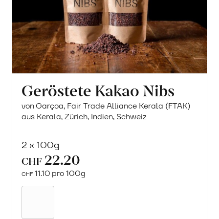
Geröstete Kakao Nibs
von Garçoa, Fair Trade Alliance Kerala (FTAK)
aus Kerala, Zürich, Indien, Schweiz
2 x 100g
22.20
CHF
11.10 pro 100g
CHF
In
den
Warenkorb