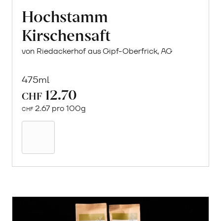
Hochstamm
Kirschensaft
von Riedackerhof aus Gipf-Oberfrick, AG
475ml
12.70
CHF
2.67 pro 100g
CHF
In
den
Warenkorb