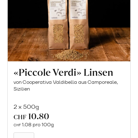
«Piccole Verdi» Linsen
von Cooperativa Valdibella aus Camporeale,
Sizilien
2 x 500g
10.80
CHF
1.08 pro 100g
CHF
In
den