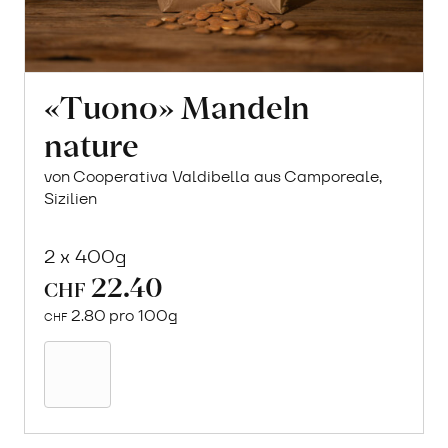
«Tuono» Mandeln
nature
von Cooperativa Valdibella aus Camporeale,
Sizilien
2 x 400g
22.40
CHF
2.80 pro 100g
CHF
In
den
Warenkorb