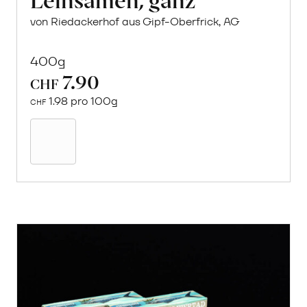
von Riedackerhof aus Gipf-Oberfrick, AG
400g
7.90
CHF
1.98 pro 100g
CHF
In
den
Warenkorb