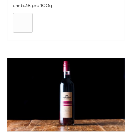
5.38 pro 100g
CHF
Mehr
über
Sardinen
in
Olivenöl
erfahren