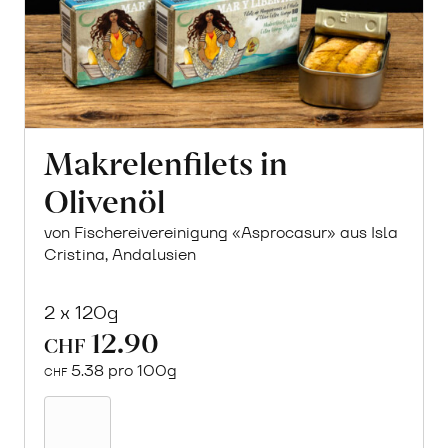
Makrelenfilets in
Olivenöl
von Fischereivereinigung «Asprocasur» aus Isla
Cristina, Andalusien
2 x 120g
12.90
CHF
5.38 pro 100g
CHF
In
den
Warenkorb