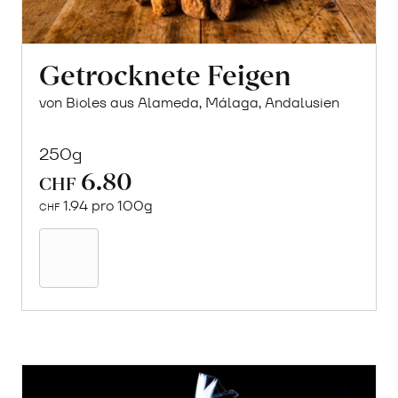
Getrocknete Feigen
von Bioles aus Alameda, Málaga, Andalusien
250g
6.80
CHF
1.94 pro 100g
CHF
In
den
Warenkorb