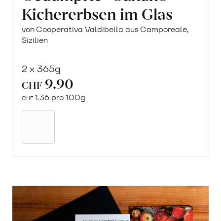
Kichererbsen im Glas
von Cooperativa Valdibella aus Camporeale,
Sizilien
2 x 365g
9.90
CHF
1.36 pro 100g
CHF
In
den
Warenkorb