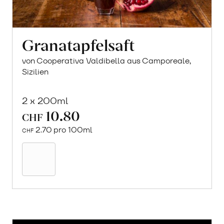
Granatapfelsaft
von Cooperativa Valdibella aus Camporeale,
Sizilien
2 x 200ml
10.80
CHF
2.70 pro 100ml
CHF
In
den
Warenkorb