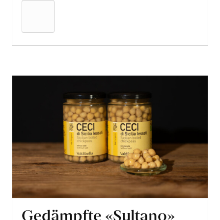
den
Warenkorb
Gedämpfte «Sultano»