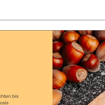
arenkorb
chten bis
osis