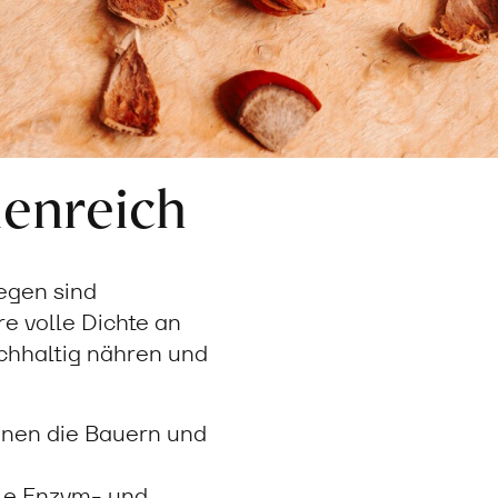
ienreich
egen sind
e volle Dichte an
achhaltig nähren und
nnen die Bauern und
ale Enzym- und