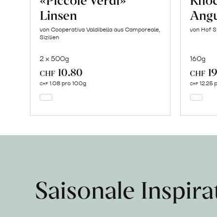
Linsen
Angu
von Cooperativa Valdibella aus Camporeale,
von Hof S
Sizilien
2 x 500g
160g
10.80
19
In
CHF
CHF
den
1.08 pro 100g
12.25 
CHF
CHF
Warenkorb
Saisonale Inspir