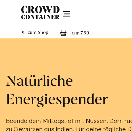
Menu
1
1 Artikel im W
zum Shop
7.90
CHF
Natürliche
Energiespender
Beende dein Mittagstief mit Nüssen, Dörrfrü
zu Gewürzen aus Indien. Für deine tägliche D