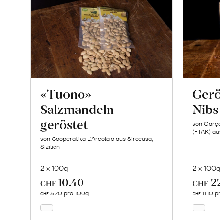
«Tuono»
Gerö
Salzmandeln
Nibs
geröstet
von Garço
(FTAK) aus
von Cooperativa L’Arcolaio aus Siracusa,
Sizilien
2 x 100g
2 x 100
10.40
2
In
CHF
CHF
den
5.20 pro 100g
11.10 
CHF
CHF
Warenkorb