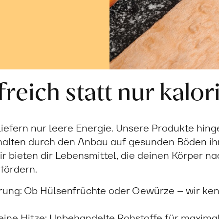
reich statt nur kalor
iefern nur leere Energie. Unsere Produkte hing
halten durch den Anbau auf gesunden Böden ihr
r bieten dir Lebensmittel, die deinen Körper n
fördern.
rung: Ob Hülsenfrüchte oder Gewürze – wir ke
eine Hitze: Unbehandelte Rohstoffe für maxim