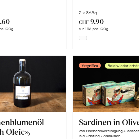
2 x 365g
.60
9.90
In
In
CHF
den
den
ro 100g
1.36 pro 100g
CHF
Warenkorb
Warenkorb
Vergriffen
Bald wieder erhäl
nenblumenöl
Sardinen in Oliv
h Oleic»,
von Fischereivereinigung «Asproc
Isla Cristina, Andalusien