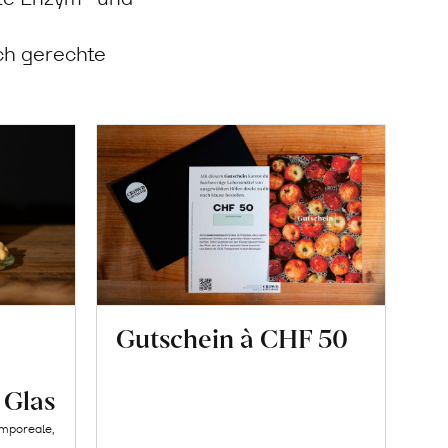
rch gerechte
Gutschein à CHF 50
 Glas
amporeale,