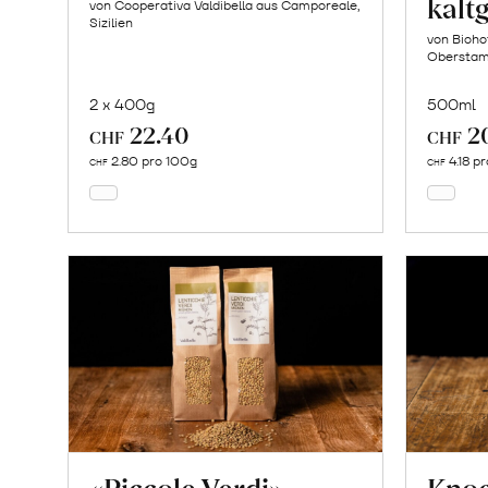
kalt
von Cooperativa Valdibella aus Camporeale,
Sizilien
von Bioho
Oberstam
2 x 400g
500ml
22.40
2
In
CHF
CHF
den
2.80 pro 100g
4.18 p
CHF
CHF
Warenkorb
«Piccole Verdi»
Kno