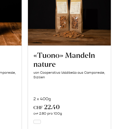
«Tuono» Mandeln
nature
amporeale,
von Cooperativa Valdibella aus Camporeale,
Sizilien
2 x 400g
22.40
In
CHF
den
2.80 pro 100g
CHF
Warenkorb