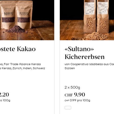
stete Kakao
«Sultano»
Kichererbsen
a, Fair Trade Alliance Kerala
von Cooperativa Valdibella aus C
 Kerala, Zürich, Indien, Schweiz
Sizilien
g
2 x 500g
2.20
9.90
In
In
CHF
den
den
pro 100g
0.99 pro 100g
CHF
Warenkorb
Warenkorb