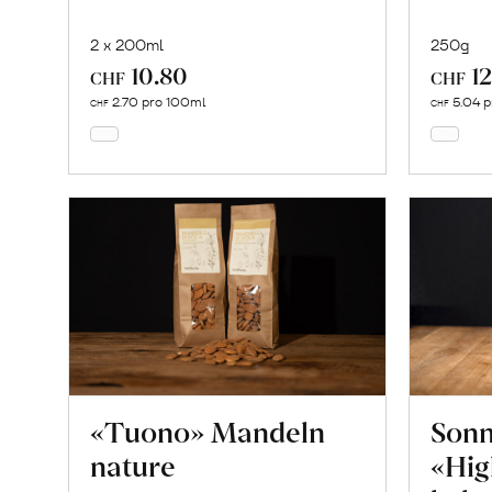
2 x 200ml
250g
10.80
12
In
CHF
CHF
den
2.70 pro 100ml
5.04 p
CHF
CHF
Warenkorb
«Tuono» Mandeln
Son
nature
«Hig