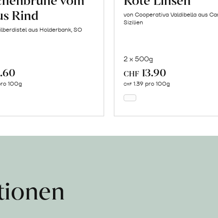
s Rind
von Cooperativa Valdibella aus C
Sizilien
ilberdistel aus Holderbank, SO
2 x 500g
.60
13.90
In
In
CHF
den
den
pro 100g
1.39 pro 100g
CHF
Warenkorb
Warenkorb
ationen