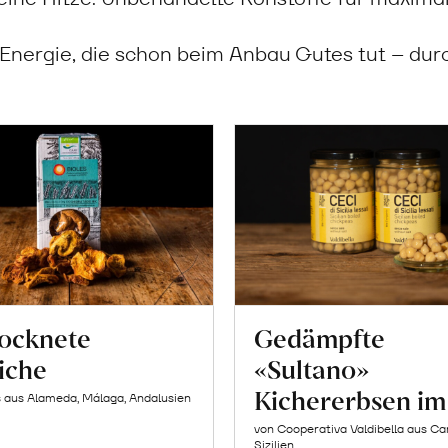
: Energie, die schon beim Anbau Gutes tut – du
ocknete
Gedämpfte
siche
«Sultano»
Kichererbsen im
s aus Alameda, Málaga, Andalusien
von Cooperativa Valdibella aus C
Sizilien