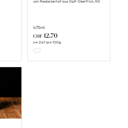
von Riedackerhof aus Gipf-Oberfrick, AG
475ml
12.70
In
CHF
den
2.67 pro 100g
CHF
Warenkorb