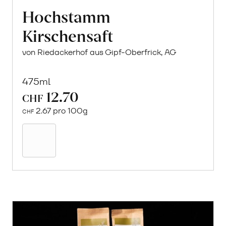
Hochstamm
Kirschensaft
von Riedackerhof aus Gipf-Oberfrick, AG
475ml
12.70
CHF
2.67 pro 100g
CHF
In
den
Warenkorb