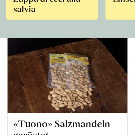
salvia
«Tuono» Salzmandeln
geröstet