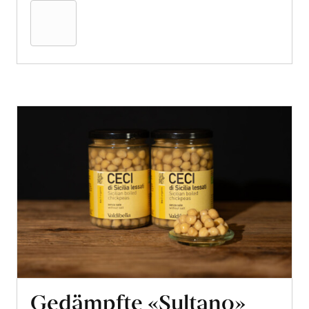
den
Warenkorb
Gedämpfte «Sultano»