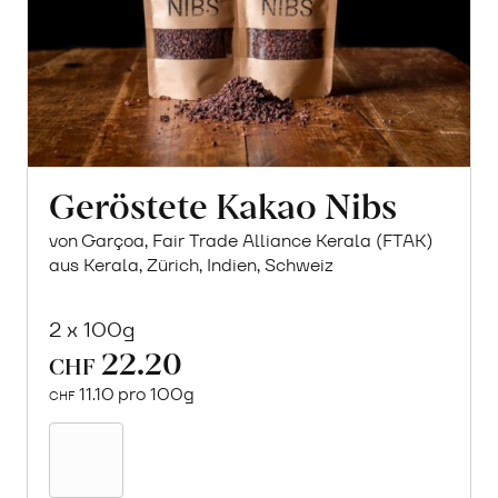
Geröstete Kakao Nibs
von Garçoa, Fair Trade Alliance Kerala (FTAK)
aus Kerala, Zürich, Indien, Schweiz
2 x 100g
22.20
CHF
11.10 pro 100g
CHF
In
den
Warenkorb