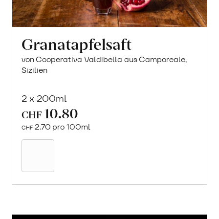
Granatapfelsaft
von Cooperativa Valdibella aus Camporeale,
Sizilien
2 x 200ml
10.80
CHF
2.70 pro 100ml
CHF
In
den
Warenkorb