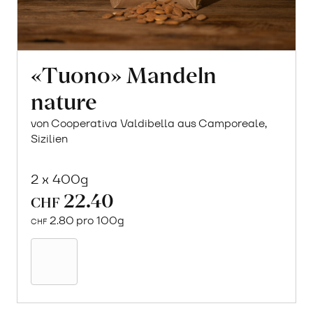
«Tuono» Mandeln
nature
von Cooperativa Valdibella aus Camporeale,
Sizilien
2 x 400g
22.40
CHF
2.80 pro 100g
CHF
In
den
Warenkorb