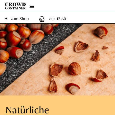
Menu
1
1 Artikel im Warenk
zum Shop
12.60
CHF
Natürliche