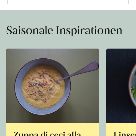
Saisonale Inspirationen
Zuppa di ceci alla
Linse