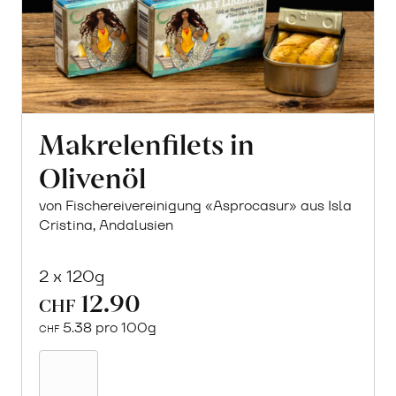
Makrelenfilets in
Olivenöl
von Fischereivereinigung «Asprocasur» aus Isla
Cristina, Andalusien
2 x 120g
12.90
CHF
5.38 pro 100g
CHF
In
den
Warenkorb