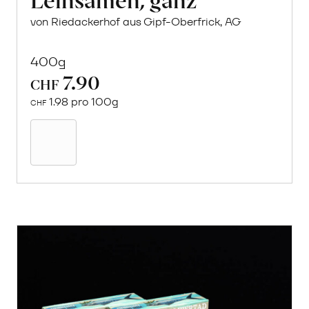
von Riedackerhof aus Gipf-Oberfrick, AG
400g
7.90
CHF
1.98 pro 100g
CHF
In
den
Warenkorb