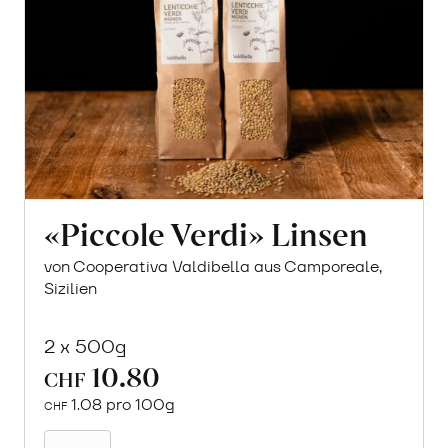
«Piccole Verdi» Linsen
von Cooperativa Valdibella aus Camporeale,
Sizilien
2 x 500g
10.80
CHF
1.08 pro 100g
CHF
In
den