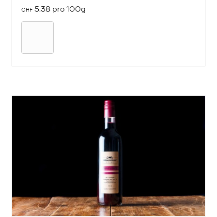
5.38 pro 100g
CHF
Mehr
über
Sardinen
in
Olivenöl
erfahren