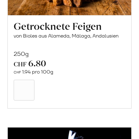
Getrocknete Feigen
von Bioles aus Alameda, Málaga, Andalusien
250g
6.80
CHF
1.94 pro 100g
CHF
In
den
Warenkorb