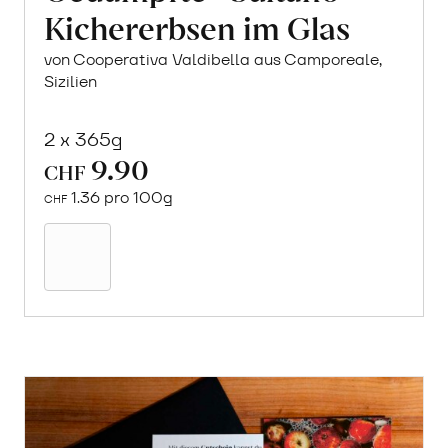
Kichererbsen im Glas
von Cooperativa Valdibella aus Camporeale,
Sizilien
2 x 365g
9.90
CHF
1.36 pro 100g
CHF
In
den
Warenkorb