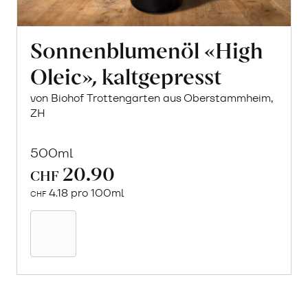
Sonnenblumenöl «High
Oleic», kaltgepresst
von Biohof Trottengarten aus Oberstammheim,
ZH
500ml
20.90
CHF
4.18 pro 100ml
CHF
In
den
Warenkorb