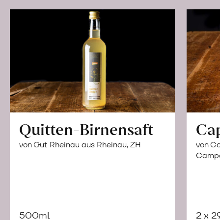
Quitten-Birnensaft
Ca
von Gut Rheinau aus Rheinau, ZH
von Co
Campor
500ml
2 x 