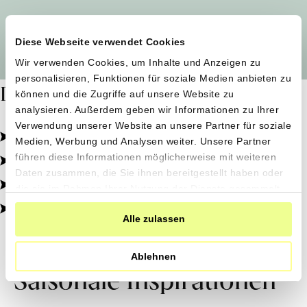
Alle Produzent*innen auf einen Blick
Diese Webseite verwendet Cookies
Wir verwenden Cookies, um Inhalte und Anzeigen zu
personalisieren, Funktionen für soziale Medien anbieten zu
Dafür stehen wir
können und die Zugriffe auf unsere Website zu
analysieren. Außerdem geben wir Informationen zu Ihrer
Verwendung unserer Website an unsere Partner für soziale
Pestizidfrei angebaut, schonend verarbeitet.
Medien, Werbung und Analysen weiter. Unsere Partner
Natürliche Zutaten, echter Geschmack.
führen diese Informationen möglicherweise mit weiteren
Daten zusammen, die Sie ihnen bereitgestellt haben oder
Von kleinen Höfen, direkt zu dir.
die sie im Rahmen Ihrer Nutzung der Dienste gesammelt
haben.
100% transparent, 0% Zusatzstoffe.
Alle zulassen
Ablehnen
Saisonale Inspirationen