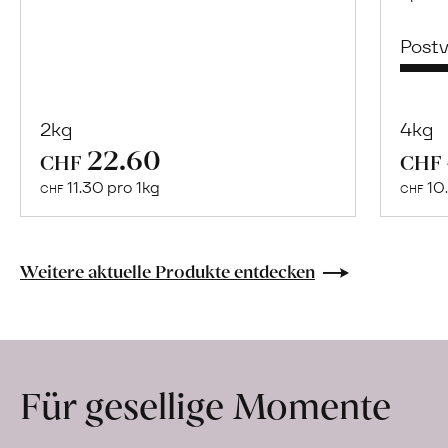
Post
2kg
4kg
22.60
Mehr
CHF
CHF
über
11.30 pro 1kg
10.
CHF
CHF
Riedackerhof
erfahren
Weitere aktuelle Produkte entdecken
Für gesellige Momente