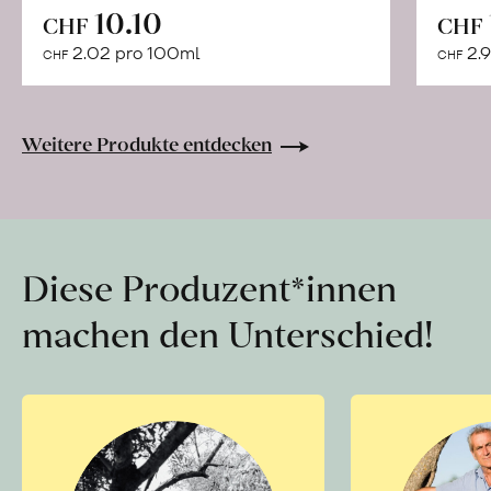
In
10.10
CHF
CHF
den
2.02 pro 100ml
2.9
CHF
CHF
Warenkorb
Weitere Produkte entdecken
Diese Produzent*innen
machen den Unterschied!