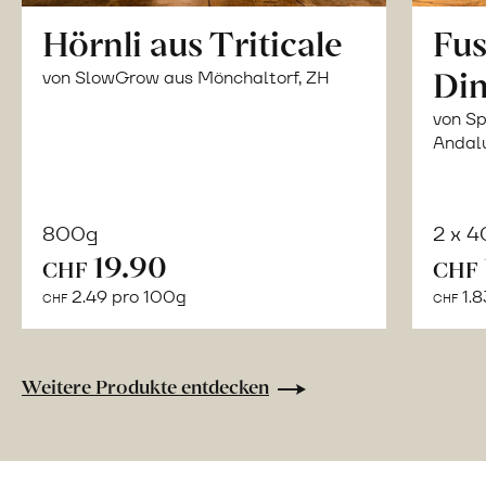
Hörnli aus Triticale
Fus
Din
von SlowGrow aus Mönchaltorf, ZH
von Sp
Andal
800g
2 x 
In
19.90
CHF
CHF
den
2.49 pro 100g
1.8
CHF
CHF
Warenkorb
Weitere Produkte entdecken