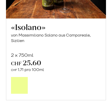
«Isolano»
von Massimiliano Solano aus Camporeale,
Sizilien
2 x 750ml
25.60
CHF
1.71 pro 100ml
CHF
In
den
Warenkorb