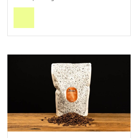
In
den
Warenkorb