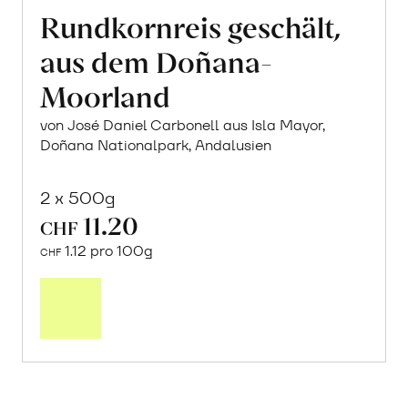
Rundkornreis geschält,
aus dem Doñana-
Moorland
von José Daniel Carbonell aus Isla Mayor,
Doñana Nationalpark, Andalusien
2 x 500g
11.20
CHF
1.12 pro 100g
CHF
In
den
Warenkorb