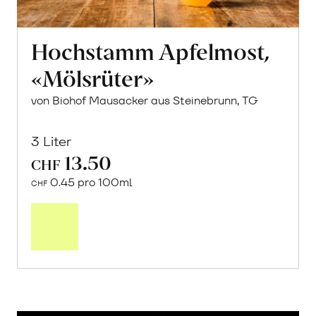
Hochstamm Apfelmost,
«Mölsrüter»
von Biohof Mausacker aus Steinebrunn, TG
3 Liter
13.50
CHF
0.45 pro 100ml
CHF
In
den
Warenkorb