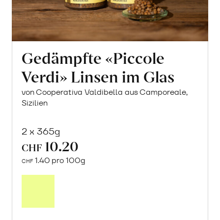
Gedämpfte «Piccole
Verdi» Linsen im Glas
von Cooperativa Valdibella aus Camporeale,
Sizilien
2 x 365g
10.20
CHF
1.40 pro 100g
CHF
In
den
Warenkorb