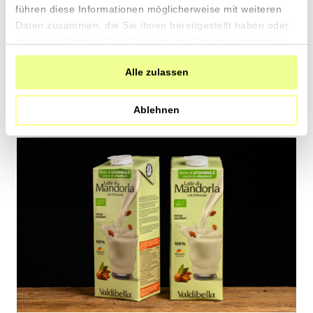
13.40 pro 100g
führen diese Informationen möglicherweise mit weiteren
CHF
In
Daten zusammen, die Sie ihnen bereitgestellt haben oder
den
die sie im Rahmen Ihrer Nutzung der Dienste gesammelt
Warenkorb
haben.
Alle zulassen
Ablehnen