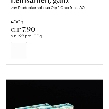
von Riedackerhof aus Gipf-Oberfrick, AG
400g
7.90
CHF
1.98 pro 100g
CHF
In
den
Warenkorb