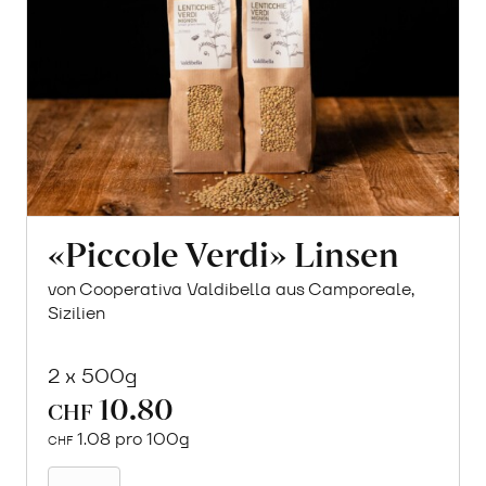
«Piccole Verdi» Linsen
von Cooperativa Valdibella aus Camporeale,
Sizilien
2 x 500g
10.80
CHF
1.08 pro 100g
CHF
In
den