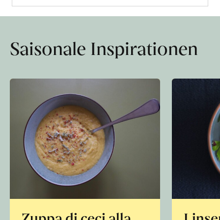
Saisonale Inspirationen
Zuppa di ceci alla
Linse