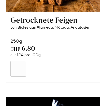
Getrocknete Feigen
von Bioles aus Alameda, Málaga, Andalusien
250g
6.80
CHF
1.94 pro 100g
CHF
In
den
Warenkorb