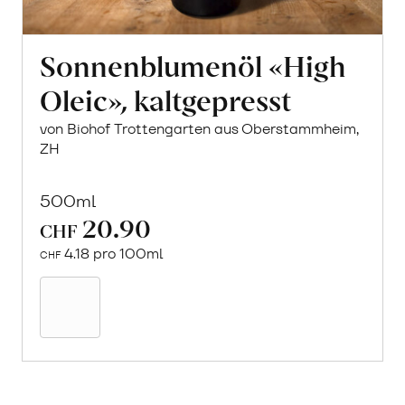
Sonnenblumenöl «High
Oleic», kaltgepresst
von Biohof Trottengarten aus Oberstammheim,
ZH
500ml
20.90
CHF
4.18 pro 100ml
CHF
In
den
Warenkorb