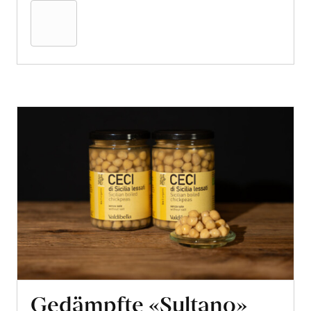
den
Warenkorb
Gedämpfte «Sultano»