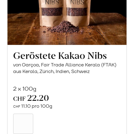
Geröstete Kakao Nibs
von Garçoa, Fair Trade Alliance Kerala (FTAK)
aus Kerala, Zürich, Indien, Schweiz
2 x 100g
22.20
CHF
11.10 pro 100g
CHF
In
den
Warenkorb