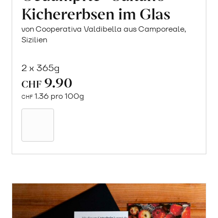
Kichererbsen im Glas
von Cooperativa Valdibella aus Camporeale,
Sizilien
2 x 365g
9.90
CHF
1.36 pro 100g
CHF
In
den
Warenkorb