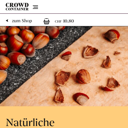
Menu
1
1 Artikel im Warenk
zum Shop
10.80
CHF
Natürliche