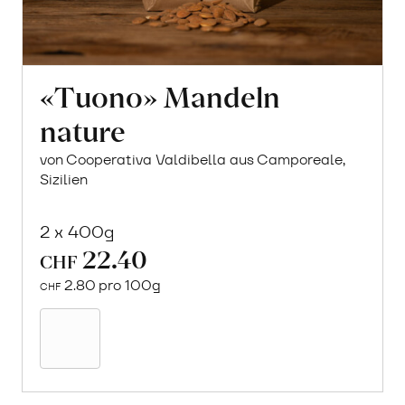
«Tuono» Mandeln
nature
von Cooperativa Valdibella aus Camporeale,
Sizilien
2 x 400g
22.40
CHF
2.80 pro 100g
CHF
In
den
Warenkorb