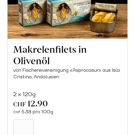
Makrelenfilets in
Olivenöl
von Fischereivereinigung «Asprocasur» aus Isla
Cristina, Andalusien
2 x 120g
12.90
CHF
5.38 pro 100g
CHF
In
den
Warenkorb