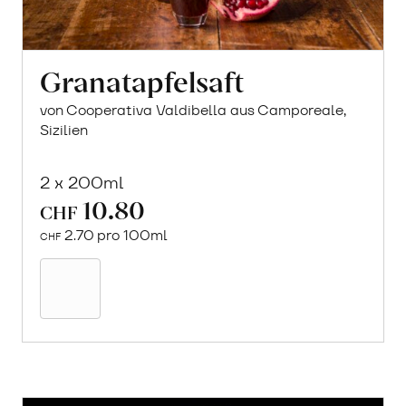
Granatapfelsaft
von Cooperativa Valdibella aus Camporeale,
Sizilien
2 x 200ml
10.80
CHF
2.70 pro 100ml
CHF
In
den
Warenkorb