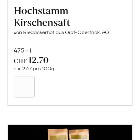
Hochstamm
Kirschensaft
von Riedackerhof aus Gipf-Oberfrick, AG
475ml
12.70
CHF
2.67 pro 100g
CHF
In
den
Warenkorb